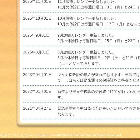
2025年11月01日
11月診療カレンダー更新しました。
11月の休診日は毎週日曜日、3日（月）と24日
2025年10月01日
10月診療カレンダー更新しました。
10月の休診日は毎週日曜日、13日（月）となっ
2025年9月01日
9月診療カレンダー更新しました。
9月の休診日は毎週日曜日、15日（月）と23日
2025年8月01日
8月診療カレンダー更新しました。
8月の休診日は毎週日曜日、2日（土）と11日（月
（土）となっております。
2023年04月01日
マイナ保険証の導入が遅れております。当院では
で、しばらくは従来通りの保険証をご持参くださ
2022年01月01日
新年より平日午後診の受付終了時間が18：30から
す。
2021年04月27日
緊急事態宣言中は既に予約をいたいだいてる方を
なります。
Copyright © 2009 SENZAI Dental Clinic All Rights Reserved.
戸北SC メディカルポート