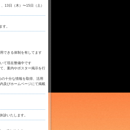
、13日（木）〜15日（土）
ます。
用できる体制を有してます
いて現在整備中です
て、案内やポスター掲示を行
めの十分な情報を取得、活用
内及びホームページにて掲載
は休診いたします。