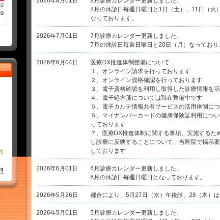
2026年8月01日
8月診療カレンダー更新しました。
22
8月の休診日毎週日曜日と1日（土）、11日（火）
29
なっております。
2026年7月01日
7月診療カレンダー更新しました。
7月の休診日毎週日曜日と20日（月）なっており
2026年6月04日
医療DX推進体制整備について
１、オンライン請求を行っております
２、オンライン資格確認を行っております
３、電子資格確認を利用し取得した診療情報を活
４、電子処方箋については現在整備中です
５、電子カルテ情報共有サービスの活用体制につ
６、マイナンバーカードの健康保険証利用につい
っております
７、医療DX推進体制に関する事項、実施するた
し診療に反映することについて、当医院で掲示案
しております
2026年6月01日
6月診療カレンダー更新しました。
6月の休診日毎週日曜日となっております。
2026年5月26日
都合により、5月27日（水）午後診、28（木）
2026年5月01日
5月診療カレンダー更新しました。