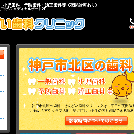
科・小児歯科・予防歯科・矯正歯科等《夜間診療あり》
神戸北SC メディカルポート2F
神戸市北区の歯科 せんざい歯科クリニックは、平日の夜間診
お勤めの方やクラブ活動、塾に忙しい学生の方も通院できる歯科