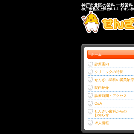
神戸市北区の歯科 一般歯
神戸市北区上津台8-1-1 イオン
ホーム
診療案内
クリニックの特長
せんざい歯科の審美治療
院内紹介
診療時間・アクセス
Q&A
せんざい歯科からの
お知らせ
求人情報