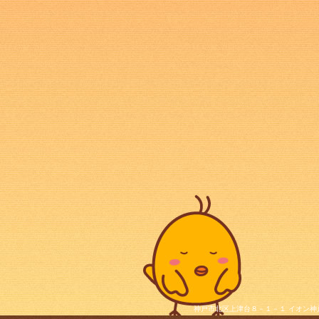
神戸市北区上津台８－１－１ イオン神